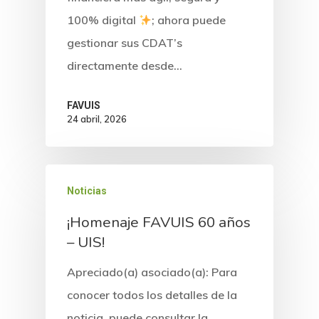
100% digital
; ahora puede
gestionar sus CDAT’s
directamente desde…
Inicio
FAVUIS
24 abril, 2026
Nosotros
Ahorro
El Fondo
Noticias
Junta Directiva Y Comi
Crédito
¡Homenaje FAVUIS 60 años
– UIS!
Comité De Control Soc
Bienestar
Actas De Junta Directi
Apreciado(a) asociado(a): Para
Convenios
conocer todos los detalles de la
Estatutos
noticia, puede consultar la